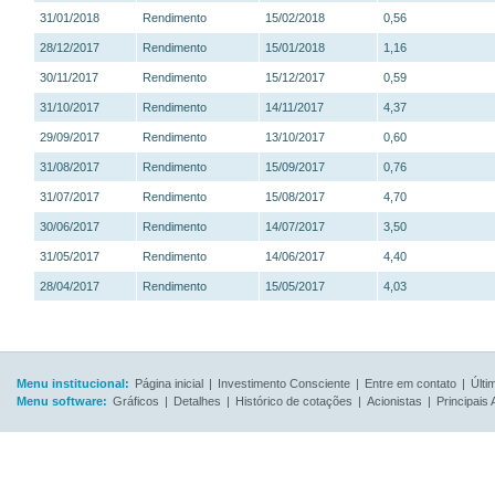
31/01/2018
Rendimento
15/02/2018
0,56
28/12/2017
Rendimento
15/01/2018
1,16
30/11/2017
Rendimento
15/12/2017
0,59
31/10/2017
Rendimento
14/11/2017
4,37
29/09/2017
Rendimento
13/10/2017
0,60
31/08/2017
Rendimento
15/09/2017
0,76
31/07/2017
Rendimento
15/08/2017
4,70
30/06/2017
Rendimento
14/07/2017
3,50
31/05/2017
Rendimento
14/06/2017
4,40
28/04/2017
Rendimento
15/05/2017
4,03
Menu institucional:
Página inicial
|
Investimento Consciente
|
Entre em contato
|
Últi
Menu software:
Gráficos
|
Detalhes
|
Histórico de cotações
|
Acionistas
|
Principais 