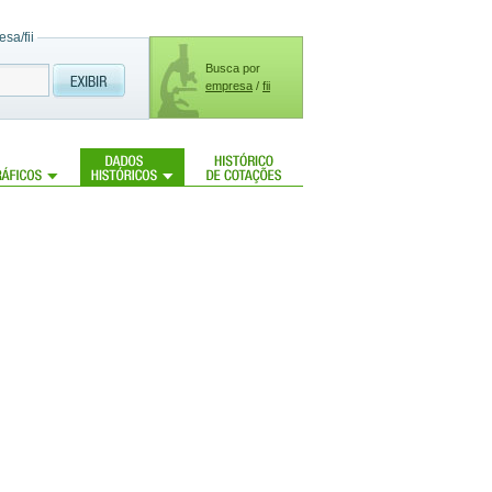
sa/fii
Busca por
empresa
/
fii