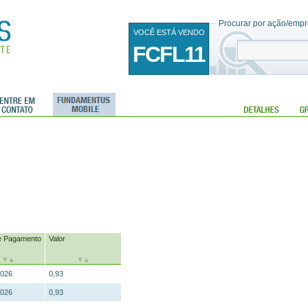
Procurar por ação/empre
VOCÊ ESTÁ VENDO
FCFL11
e Pagamento
Valor
2026
0,93
2026
0,93