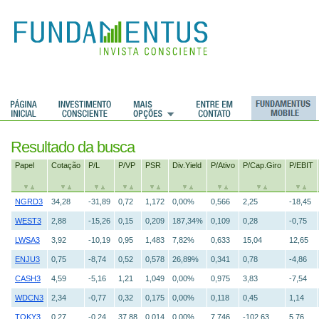
Resultado da busca
Papel
Cotação
P/L
P/VP
PSR
Div.Yield
P/Ativo
P/Cap.Giro
P/EBIT
NGRD3
34,28
-31,89
0,72
1,172
0,00%
0,566
2,25
-18,45
WEST3
2,88
-15,26
0,15
0,209
187,34%
0,109
0,28
-0,75
LWSA3
3,92
-10,19
0,95
1,483
7,82%
0,633
15,04
12,65
ENJU3
0,75
-8,74
0,52
0,578
26,89%
0,341
0,78
-4,86
CASH3
4,59
-5,16
1,21
1,049
0,00%
0,975
3,83
-7,54
WDCN3
2,34
-0,77
0,32
0,175
0,00%
0,118
0,45
1,14
TOKY3
0,27
-0,24
37,88
0,014
0,00%
7,746
-102,63
5,76