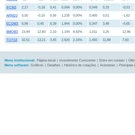
IFCM3
2,27
-0,18
0,41
0,094
0,00%
0,049
0,25
-0,53
ARND3
0,50
-0,16
0,56
1,235
0,00%
0,405
0,51
-1,62
ECOM3
0,99
0,45
0,39
1,944
0,00%
0,347
3,48
-0,65
BMOB3
23,94
12,83
2,10
1,144
8,92%
1,011
3,25
12,96
TOTS3
32,51
13,21
3,45
2,926
2,16%
1,450
11,88
7,60
Menu institucional:
Página inicial
|
Investimento Consciente
|
Entre em contato
|
Últi
Menu software:
Gráficos
|
Detalhes
|
Histórico de cotações
|
Acionistas
|
Principais 