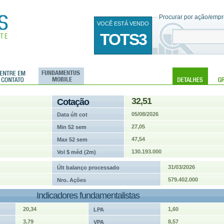
Procurar por ação/empre
VOCÊ ESTÁ VENDO
TOTS3
32,51
Cotação
05/08/2026
Data últ cot
27,05
Min 52 sem
47,54
Max 52 sem
130.193.000
Vol $ méd (2m)
31/03/2026
Últ balanço processado
579.402.000
Nro. Ações
Indicadores fundamentalistas
20,34
1,60
LPA
3,79
8,57
VPA