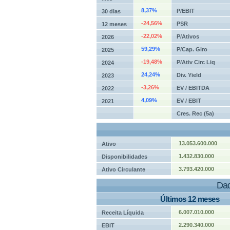
8,37%
P/EBIT
30 dias
-24,56%
PSR
12 meses
-22,02%
P/Ativos
2026
59,29%
P/Cap. Giro
2025
-19,48%
P/Ativ Circ Liq
2024
24,24%
Div. Yield
2023
-3,26%
EV / EBITDA
2022
4,09%
EV / EBIT
2021
Cres. Rec (5a)
13.053.600.000
Ativo
1.432.830.000
Disponibilidades
3.793.420.000
Ativo Circulante
Dad
Últimos 12 meses
6.007.010.000
Receita Líquida
2.290.340.000
EBIT