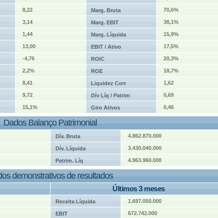
8,22
70,6%
Marg. Bruta
3,14
38,1%
Marg. EBIT
1,44
15,9%
Marg. Líquida
13,00
17,5%
EBIT / Ativo
-4,76
20,3%
ROIC
2,2%
18,7%
ROE
8,41
1,62
Liquidez Corr
9,72
0,69
Dív Líq / Patrim
15,1%
0,46
Giro Ativos
Dados Balanço Patrimonial
4.862.870.000
Dív. Bruta
3.430.040.000
Dív. Líquida
4.963.960.000
Patrim. Líq
os demonstrativos de resultados
Últimos 3 meses
1.697.050.000
Receita Líquida
672.742.000
EBIT