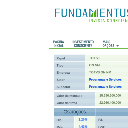
 Históricos
Histórico de cotações
TOTS3
Papel
ON NM
Tipo
TOTVS ON NM
Empresa
Programas e Serviços
Setor
Programas e Serviços
Subsetor
18.836.300.000
Valor de mercado
22.266.400.000
Valor da firma
Oscilações
2,26%
P/L
Dia
4,43%
P/VP
Mês