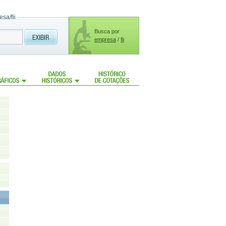
sa/fii
Busca por
empresa
/
fii