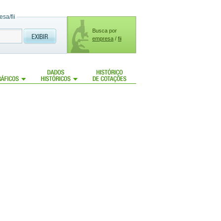
sa/fii
Busca por
empresa
/
fii