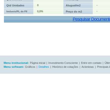
0
-
Qtd Unidades
Aluguel/m2
0,0%
-
Imóveis/PL do FII
Preço do m2
Pesquisar Document
Menu institucional:
Página inicial
|
Investimento Consciente
|
Entre em contato
|
Últi
Menu software:
Gráficos
|
Detalhes
|
Histórico de cotações
|
Acionistas
|
Principais 