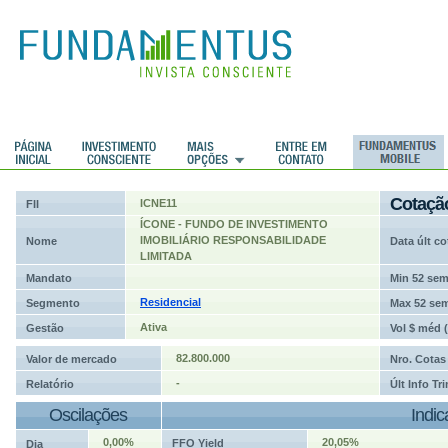
ções
Cotaçã
ICNE11
FII
ÍCONE - FUNDO DE INVESTIMENTO
IMOBILIÁRIO RESPONSABILIDADE
Nome
Data últ co
LIMITADA
Mandato
Min 52 se
Residencial
Segmento
Max 52 se
Ativa
Gestão
Vol $ méd 
82.800.000
Valor de mercado
Nro. Cotas
-
Relatório
Últ Info Tr
Oscilações
Indi
0,00%
20,05%
FFO Yield
Dia