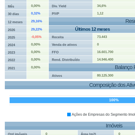
0,00%
34,6%
Div. Yield
Mês
0,32%
1,12
P/VP
30 dias
Resu
29,16%
12 meses
Últimos 12 meses
29,22%
2026
-0,05%
73.443
Receita
2025
0,00%
0
Venda de ativos
2024
0,00%
16.601.700
FFO
2023
0,00%
14.946.400
Rend. Distribuído
2022
Balanço 
0,00%
2021
80.125.300
Ativos
Composição dos Ativ
100%
Ações de Empresas do Segmento Imobi
Imóveis
0
0
Qtd imóveis
Área (m2)