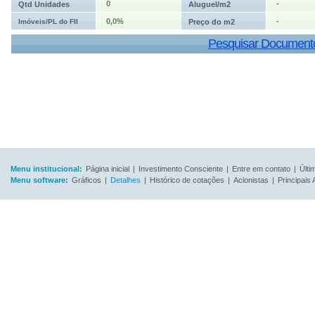
0
-
Qtd Unidades
Aluguel/m2
0,0%
-
Imóveis/PL do FII
Preço do m2
Pesquisar Document
Menu institucional:
Página inicial
|
Investimento Consciente
|
Entre em contato
|
Últi
Menu software:
Gráficos
|
Detalhes
|
Histórico de cotações
|
Acionistas
|
Principais 