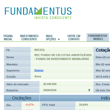
ções
Cotaçã
RECD11
FII
REC FUNDO DE CRI COTAS AMORTIZÁVEIS
Nome
Data últ co
- FUNDO DE INVESTIMENTO IMOBILIÁRIO
Mandato
Min 52 se
Outros
Segmento
Max 52 se
Ativa
Gestão
Vol $ méd 
35.449.500
Valor de mercado
Nro. Cotas
30/06/2026
Relatório
Últ Info Tr
Oscilações
Indi
-6,47%
16,64%
FFO Yield
Dia