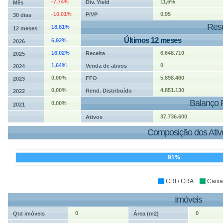
-7,74%
11,6%
Div. Yield
Mês
-10,01%
0,95
P/VP
30 dias
Resu
18,81%
12 meses
Últimos 12 meses
6,92%
2026
16,02%
6.648.710
Receita
2025
1,64%
0
Venda de ativos
2024
0,00%
5.898.460
FFO
2023
0,00%
4.851.130
Rend. Distribuído
2022
Balanço 
0,00%
2021
37.736.600
Ativos
Composição dos Ativ
91%
CRI / CRA
Caixa
Imóveis
0
0
Qtd imóveis
Área (m2)