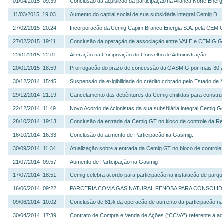
01/04/2015 09:39
Conclusão da aquisição da participação na Aliança Norte Energi
11/03/2015 19:03
Aumento do capital social de sua subsidiária integral Cemig D.
27/02/2015 20:24
Incorporação da Cemig Capim Branco Energia S.A. pela CEMI
27/02/2015 19:11
Conclusão da operação de associação entre VALE e CEMIG GT
22/01/2015 22:01
Alteração na Composição do Conselho de Administração
20/01/2015 18:59
Prorrogação do prazo de concessão da GASMIG por mais 30 
30/12/2014 15:45
Suspensão da exigibilidade do crédito cobrado pelo Estado de
29/12/2014 21:19
Cancelamento das debêntures da Cemig emitidas para constru
22/12/2014 11:49
Novo Acordo de Acionistas da sua subsidiária integral Cemig 
28/10/2014 19:13
Conclusão da entrada da Cemig GT no bloco de controle da R
16/10/2014 16:33
Conclusão do aumento de Participação na Gasmig.
30/09/2014 11:34
Atualização sobre a entrada da Cemig GT no bloco de control
21/07/2014 09:57
Aumento de Participação na Gasmig
17/07/2014 18:51
Cemig celebra acordo para participação na instalação de parqu
16/06/2014 09:22
PARCERIA COM A GÁS NATURAL FENOSA PARA CONSOLID
09/06/2014 10:02
Conclusão de 81% da operação de aumento da participação na 
30/04/2014 17:39
Contrato de Compra e Venda de Ações (“CCVA”) referente à aqui