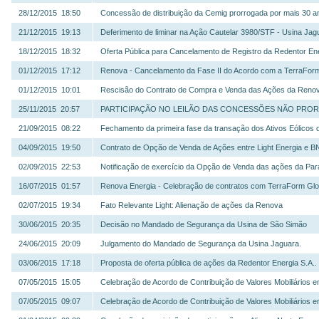
28/12/2015 18:50
Concessão de distribuição da Cemig prorrogada por mais 30 a
21/12/2015 19:13
Deferimento de liminar na Ação Cautelar 3980/STF - Usina Jag
18/12/2015 18:32
Oferta Pública para Cancelamento de Registro da Redentor Ene
01/12/2015 17:12
Renova - Cancelamento da Fase II do Acordo com a TerraForm
01/12/2015 10:01
Rescisão do Contrato de Compra e Venda das Ações da Renov
25/11/2015 20:57
PARTICIPAÇÃO NO LEILÃO DAS CONCESSÕES NÃO PROR
21/09/2015 08:22
Fechamento da primeira fase da transação dos Ativos Eólicos 
04/09/2015 19:50
Contrato de Opção de Venda de Ações entre Light Energia e
02/09/2015 22:53
Notificação de exercício da Opção de Venda das ações da Parat
16/07/2015 01:57
Renova Energia - Celebração de contratos com TerraForm Globa
02/07/2015 19:34
Fato Relevante Light: Alienação de ações da Renova
30/06/2015 20:35
Decisão no Mandado de Segurança da Usina de São Simão
24/06/2015 20:09
Julgamento do Mandado de Segurança da Usina Jaguara.
03/06/2015 17:18
Proposta de oferta pública de ações da Redentor Energia S.A..
07/05/2015 15:05
Celebração de Acordo de Contribuição de Valores Mobiliários e
07/05/2015 09:07
Celebração de Acordo de Contribuição de Valores Mobiliários e