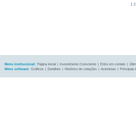
1
Menu institucional:
Página inicial
|
Investimento Consciente
|
Entre em contato
|
Últi
Menu software:
Gráficos
|
Detalhes
|
Histórico de cotações
|
Acionistas
|
Principais 