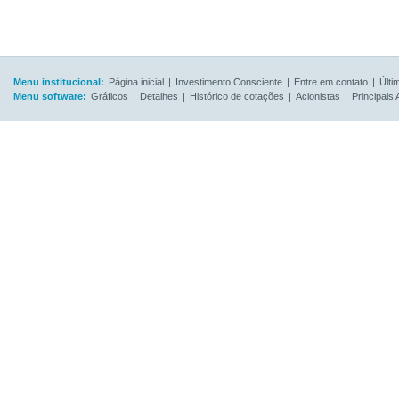
Menu institucional:
Página inicial
|
Investimento Consciente
|
Entre em contato
|
Últi
Menu software:
Gráficos
|
Detalhes
|
Histórico de cotações
|
Acionistas
|
Principais 