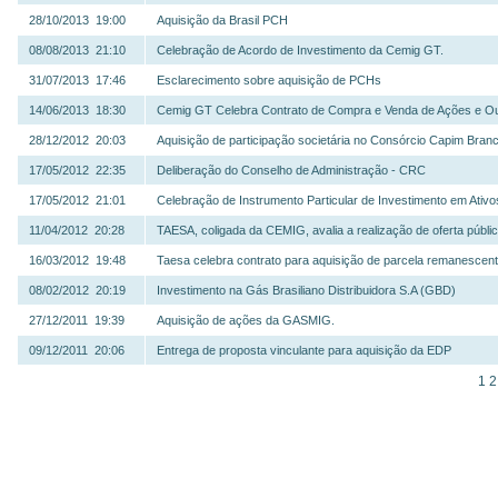
28/10/2013 19:00
Aquisição da Brasil PCH
08/08/2013 21:10
Celebração de Acordo de Investimento da Cemig GT.
31/07/2013 17:46
Esclarecimento sobre aquisição de PCHs
14/06/2013 18:30
Cemig GT Celebra Contrato de Compra e Venda de Ações e Ou
28/12/2012 20:03
Aquisição de participação societária no Consórcio Capim Bran
17/05/2012 22:35
Deliberação do Conselho de Administração - CRC
17/05/2012 21:01
Celebração de Instrumento Particular de Investimento em Ati
11/04/2012 20:28
TAESA, coligada da CEMIG, avalia a realização de oferta públi
16/03/2012 19:48
Taesa celebra contrato para aquisição de parcela remanescen
08/02/2012 20:19
Investimento na Gás Brasiliano Distribuidora S.A (GBD)
27/12/2011 19:39
Aquisição de ações da GASMIG.
09/12/2011 20:06
Entrega de proposta vinculante para aquisição da EDP
1