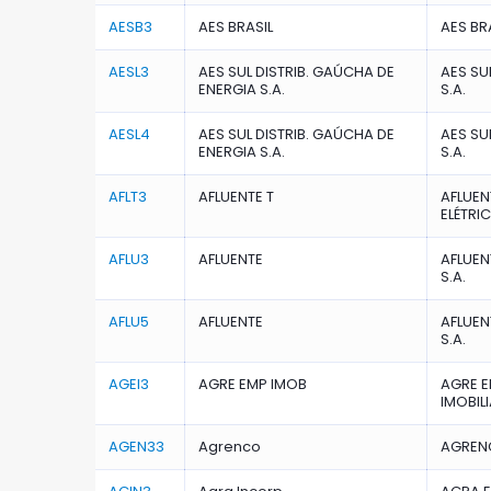
AESB3
AES BRASIL
AES BRA
AESL3
AES SUL DISTRIB. GAÚCHA DE
AES SU
ENERGIA S.A.
S.A.
AESL4
AES SUL DISTRIB. GAÚCHA DE
AES SU
ENERGIA S.A.
S.A.
AFLT3
AFLUENTE T
AFLUEN
ELÉTRI
AFLU3
AFLUENTE
AFLUEN
S.A.
AFLU5
AFLUENTE
AFLUEN
S.A.
AGEI3
AGRE EMP IMOB
AGRE 
IMOBILI
AGEN33
Agrenco
AGRENC