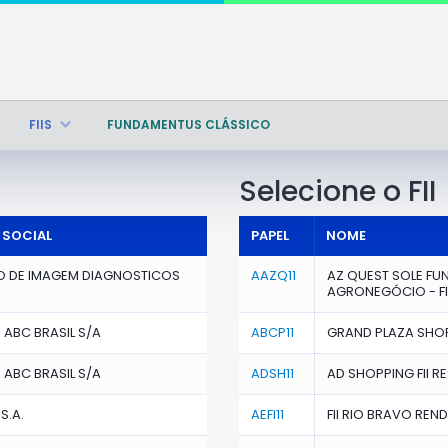
FIIS
FUNDAMENTUS CLÁSSICO
Selecione o FII
 SOCIAL
PAPEL
NOME
O DE IMAGEM DIAGNOSTICOS
AAZQ11
AZ QUEST SOLE FU
AGRONEGÓCIO - FI
ABC BRASIL S/A
ABCP11
GRAND PLAZA SHOPP
ABC BRASIL S/A
ADSH11
AD SHOPPING FII R
S.A.
AEFI11
FII RIO BRAVO REN