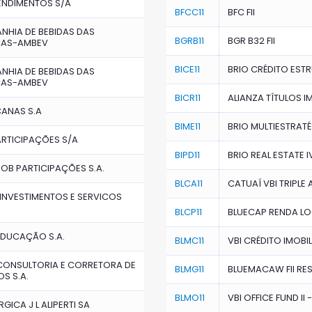
ENDIMENTOS S/A
BFCC11
BFC FII
HIA DE BEBIDAS DAS
BGRB11
BGR B32 FII
CAS-AMBEV
BICE11
BRIO CRÉDITO ESTR
HIA DE BEBIDAS DAS
CAS-AMBEV
BICR11
ALIANZA TÍTULOS IM
ANAS S.A
BIME11
BRIO MULTIESTRATÉ
ARTICIPAÇÕES S/A
BIPD11
BRIO REAL ESTATE I
B PARTICIPAÇÕES S.A.
BLCA11
CATUAÍ VBI TRIPLE 
INVESTIMENTOS E SERVICOS
BLCP11
BLUECAP RENDA LOG
EDUCAÇÃO S.A.
BLMC11
VBI CRÉDITO IMOBILI
CONSULTORIA E CORRETORA DE
BLMG11
BLUEMACAW FII RE
S S.A.
BLMO11
VBI OFFICE FUND II 
GICA J L ALIPERTI SA