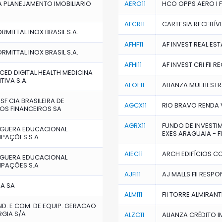
 PLANEJAMENTO IMOBILIARIO
AERO11
HCO OPPS AERO I F
AFCR11
CARTESIA RECEBÍVEI
RMITTAL INOX BRASIL S.A.
AFHF11
AF INVEST REAL EST
RMITTAL INOX BRASIL S.A.
AFHI11
AF INVEST CRI FII 
ED DIGITAL HEALTH MEDICINA
TIVA S.A.
AFOF11
ALIANZA MULTIESTRA
SF CIA BRASILEIRA DE
AGCX11
RIO BRAVO RENDA V
OS FINANCEIROS SA
AGRX11
FUNDO DE INVESTI
GUERA EDUCACIONAL
EXES ARAGUAIA - F
IPAÇÕES S.A
AIEC11
ARCH EDIFÍCIOS CO
GUERA EDUCACIONAL
IPAÇÕES S.A
AJFI11
AJ MALLS FII RESPO
PA SA
ALMI11
FII TORRE ALMIRANT
IND. E COM. DE EQUIP. GERACAO
RGIA S/A
ALZC11
ALIANZA CRÉDITO I