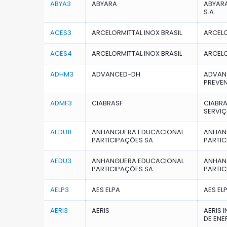
ABYA3
ABYARA
ABYARA
S.A.
ACES3
ARCELORMITTAL INOX BRASIL
ARCELO
ACES4
ARCELORMITTAL INOX BRASIL
ARCELO
ADHM3
ADVANCED-DH
ADVANC
PREVEN
ADMF3
CIABRASF
CIABRA
SERVIÇ
AEDU11
ANHANGUERA EDUCACIONAL
ANHAN
PARTICIPAÇÕES SA
PARTIC
AEDU3
ANHANGUERA EDUCACIONAL
ANHAN
PARTICIPAÇÕES SA
PARTIC
AELP3
AES ELPA
AES EL
AERI3
AERIS
AERIS 
DE ENE