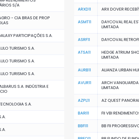
EMPREENDIMENTOS
IÁRIOS S/A
ARXD11
ARX DOVER RECEBÍV
AGRO - CIA BRAS DE PROP
ASMT11
DAYCOVAL REAL EST
OLAS
LIMITADA
LAXY PARTICIPAÇÕES S.A.
ASRF11
DAYCOVAL RETROFIT
ULO TURISMO S.A.
ATSA11
HEDGE ATRIUM SHO
LIMITADA
ULO TURISMO S.A.
AURB11
ALIANZA URBAN HUB
ULO TURISMO S.A.
AVUR11
ARCH VANGUARDA U
LBARUS S.A. INDÚSTRIA E
LIMITADA
CIO
AZPL11
AZ QUEST PANORAMA
 TECNOLOGIA S.A.
BARI11
FII VBI RENDIMENTO
.A.
BBFI11
BB FII PROGRESSIV
.A.
BBFO11
BB FUNDO DE FUNDO