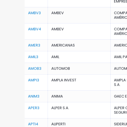
EMPRE
AMBV3
AMBEV
COMPAN
AMÉRI
AMBV4
AMBEV
COMPAN
AMÉRI
AMER3
AMERICANAS
AMERIC
AMIL3
AMIL
AMIL P
AMOB3
AUTOMOB
AUTOMO
AMPI3
AMPLA INVEST
AMPLA 
S.A.
ANIM3
ANIMA
GAEC 
APER3
ALPER S.A.
ALPER 
SEGURO
APTI4
ALIPERTI
SIDERUR