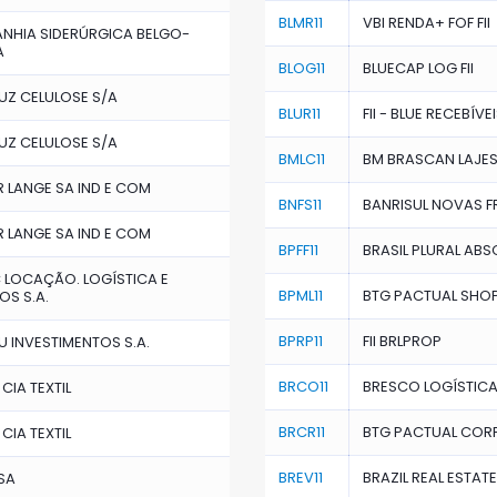
BLMR11
VBI RENDA+ FOF FII
NHIA SIDERÚRGICA BELGO-
A
BLOG11
BLUECAP LOG FII
Z CELULOSE S/A
BLUR11
FII - BLUE RECEBÍVE
Z CELULOSE S/A
BMLC11
BM BRASCAN LAJES
 LANGE SA IND E COM
BNFS11
BANRISUL NOVAS FR
 LANGE SA IND E COM
BPFF11
BRASIL PLURAL ABS
LOCAÇÃO. LOGÍSTICA E
BPML11
BTG PACTUAL SHOPP
OS S.A.
BPRP11
FII BRLPROP
 INVESTIMENTOS S.A.
BRCO11
BRESCO LOGÍSTICA 
CIA TEXTIL
BRCR11
BTG PACTUAL CORPO
CIA TEXTIL
BREV11
BRAZIL REAL ESTATE 
SA