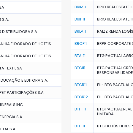
BRIM11
BRIO REAL ESTATE II
SA
BRIP11
BRIO REAL ESTATE II
 S.A.
BRLA11
RAIZZ RENDA LOGÍS
 DISTRIBUIDORA S.A.
BROF11
BRPR CORPORATE OF
NHIA ELDORADO DE HOTEIS
BTAL11
BTG PACTUAL AGRO
NHIA ELDORADO DE HOTEIS
BTCI11
BTG PACTUAL CRÉDIT
TA TEXTIL SA
RESPONSABILIDADE
DUCAÇÃO E EDITORA S.A.
BTCR11
FII - BTG PACTUAL 
PET PARTICIPAÇÕES S.A.
BTCR12
FII - BTG PACTUAL 
INERALS INC.
BTHF11
BTG PACTUAL REAL E
LIMITADA
ENERGIA S.A.
BTHI11
BTG HOTÉIS FII RE
TAL S.A.