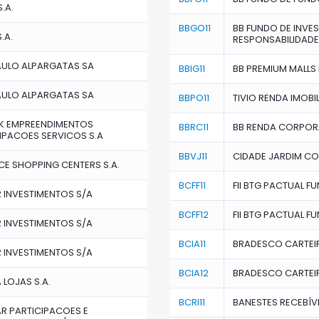
.A.
BBGO11
BB FUNDO DE INVES
.A.
RESPONSABILIDADE
AULO ALPARGATAS SA
BBIG11
BB PREMIUM MALLS 
AULO ALPARGATAS SA
BBPO11
TIVIO RENDA IMOBIL
RK EMPREENDIMENTOS
BBRC11
BB RENDA CORPORAT
IPACOES SERVICOS S.A
BBVJ11
CIDADE JARDIM CON
CE SHOPPING CENTERS S.A.
BCFF11
FII BTG PACTUAL F
 INVESTIMENTOS S/A
BCFF12
FII BTG PACTUAL F
 INVESTIMENTOS S/A
BCIA11
BRADESCO CARTEIRA
 INVESTIMENTOS S/A
BCIA12
BRADESCO CARTEIRA
 LOJAS S.A.
BCRI11
BANESTES RECEBÍVEI
R PARTICIPACOES E