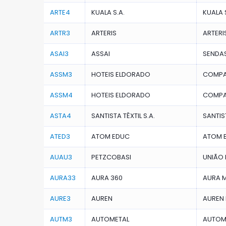
ARTE4
KUALA S.A.
KUALA 
ARTR3
ARTERIS
ARTERIS
ASAI3
ASSAI
SENDAS
ASSM3
HOTEIS ELDORADO
COMPA
ASSM4
HOTEIS ELDORADO
COMPA
ASTA4
SANTISTA TÊXTIL S.A.
SANTIS
ATED3
ATOM EDUC
ATOM E
AUAU3
PETZCOBASI
UNIÃO 
AURA33
AURA 360
AURA M
AURE3
AUREN
AUREN 
AUTM3
AUTOMETAL
AUTOME