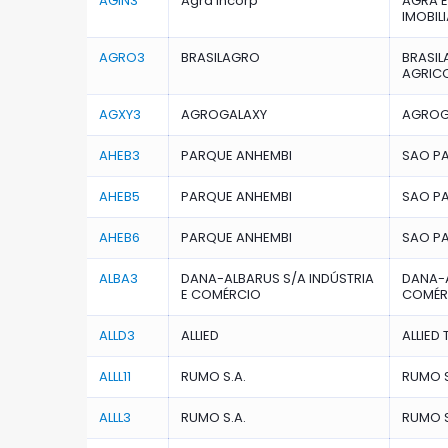
AGIN3
Agra Incorp
AGRA 
IMOBIL
AGRO3
BRASILAGRO
BRASIL
AGRIC
AGXY3
AGROGALAXY
AGROGA
AHEB3
PARQUE ANHEMBI
SAO PA
AHEB5
PARQUE ANHEMBI
SAO PA
AHEB6
PARQUE ANHEMBI
SAO PA
ALBA3
DANA-ALBARUS S/A INDÚSTRIA
DANA-A
E COMÉRCIO
COMÉR
ALLD3
ALLIED
ALLIED
ALLL11
RUMO S.A.
RUMO S
ALLL3
RUMO S.A.
RUMO S