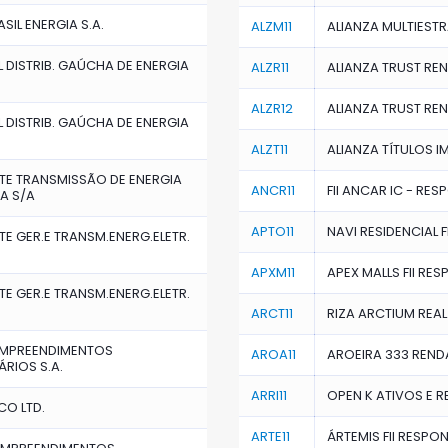
SIL ENERGIA S.A.
ALZM11
ALIANZA MULTIESTRA
L DISTRIB. GAÚCHA DE ENERGIA
ALZR11
ALIANZA TRUST REND
ALZR12
ALIANZA TRUST REND
L DISTRIB. GAÚCHA DE ENERGIA
ALZT11
ALIANZA TÍTULOS IM
TE TRANSMISSÃO DE ENERGIA
ANCR11
FII ANCAR IC - RE
CA S/A
APTO11
NAVI RESIDENCIAL F
TE GER.E TRANSM.ENERG.ELETR.
APXM11
APEX MALLS FII RE
TE GER.E TRANSM.ENERG.ELETR.
ARCT11
RIZA ARCTIUM REAL 
EMPREENDIMENTOS
AROA11
AROEIRA 333 RENDA
ÁRIOS S.A.
ARRI11
OPEN K ATIVOS E RE
O LTD.
ARTE11
ÁRTEMIS FII RESPO